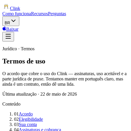
Clink
Como funciona
Recursos
Perguntas
BR
Baixar
Jurídico · Termos
Termos de uso
O acordo que cobre o uso do Clink — assinaturas, uso aceitável e a
parte jurídica de praxe. Tentamos manter em português claro, mas
ainda é um contrato, então dê uma lida.
Última atualização · 22 de maio de 2026
Conteúdo
01
Acordo
02
Elegibilidade
03
Sua conta
04
Assinaturas e cobrança