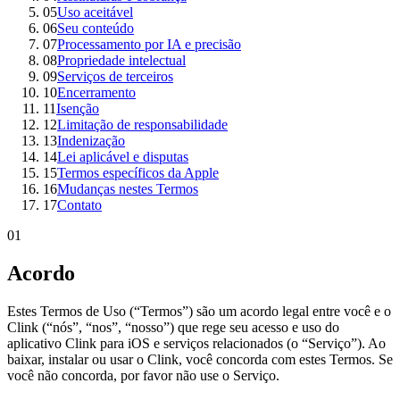
05
Uso aceitável
06
Seu conteúdo
07
Processamento por IA e precisão
08
Propriedade intelectual
09
Serviços de terceiros
10
Encerramento
11
Isenção
12
Limitação de responsabilidade
13
Indenização
14
Lei aplicável e disputas
15
Termos específicos da Apple
16
Mudanças nestes Termos
17
Contato
01
Acordo
Estes Termos de Uso (“Termos”) são um acordo legal entre você e o
Clink (“nós”, “nos”, “nosso”) que rege seu acesso e uso do
aplicativo Clink para iOS e serviços relacionados (o “Serviço”). Ao
baixar, instalar ou usar o Clink, você concorda com estes Termos. Se
você não concorda, por favor não use o Serviço.