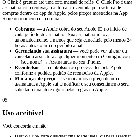
O Clink é gratuito até uma cota mensal de rolês. O Clink Pro é uma
assinatura com renovação automática vendida pelo sistema de
compras dentro do app da Apple, pelos preços mostrados na App
Store no momento da compra.
Cobrança
— a Apple cobra do seu Apple ID no início de
cada período de assinatura. Sua assinatura renova
automaticamente, a menos que seja cancelada pelo menos 24
horas antes do fim do período atual.
Gerenciando sua assinatura
— você pode ver, alterar ou
cancelar a assinatura a qualquer momento em Configurações
→ [seu nome] → Assinaturas no seu iPhone.
Reembolsos
— reembolsos são processados pela Apple
conforme a política padrão de reembolso da Apple.
Mudanças de preço
— se mudarmos o preço de uma
assinatura, a Apple vai te notificar e seu consentimento será
solicitado quando exigido pelas regras da Apple.
05
Uso aceitável
Você concorda em não:
Usar o Clink para qualquer finalidade ilegal ou para assediar,